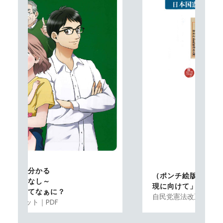
（ポンチ絵版）「日本国憲法の改正実
現に向けて」
自民党憲法改正実現本部資料｜PDF