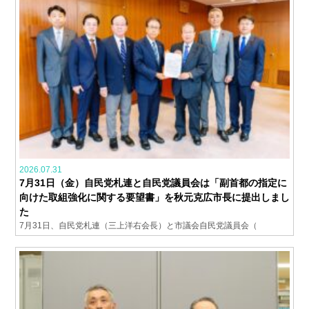
2026.07.31
7月31日（金）自民党札連と自民党議員会は「副首都の指定に
向けた取組強化に関する要望書」を秋元克広市長に提出しまし
た
7月31日、自民党札連（三上洋右会長）と市議会自民党議員会（