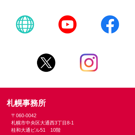
札幌事務所
〒060-0042
札幌市中央区大通西3丁目8-1
桂和大通ビル51 10階