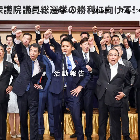
ホーム
会長あいさつ
活動報告
札連につ
活動報告