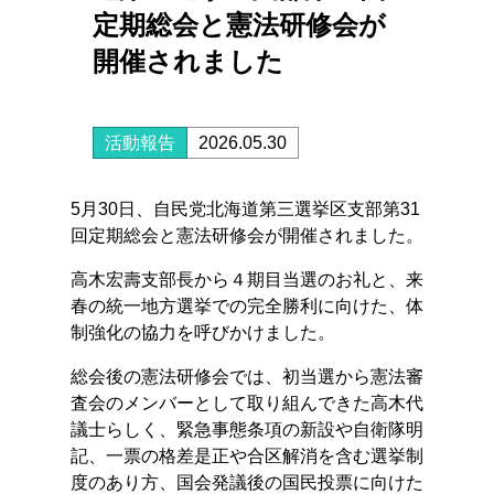
定期総会と憲法研修会が
開催されました
活動報告
2026.05.30
5月30日、自民党北海道第三選挙区支部第31
回定期総会と憲法研修会が開催されました。
高木宏壽支部長から４期目当選のお礼と、来
春の統一地方選挙での完全勝利に向けた、体
制強化の協力を呼びかけました。
総会後の憲法研修会では、初当選から憲法審
査会のメンバーとして取り組んできた高木代
議士らしく、緊急事態条項の新設や自衛隊明
記、一票の格差是正や合区解消を含む選挙制
度のあり方、国会発議後の国民投票に向けた