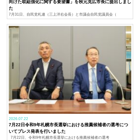
向けた取組強化に関する要望書」を秋元克広市長に提出しまし
た
7月31日、自民党札連（三上洋右会長）と市議会自民党議員会（
2026.07.22
7月22日令和9年札幌市長選挙における推薦候補者の選考につ
いてプレス発表を行いました
7月22日、令和9年札幌市長選挙における推薦候補者の選考