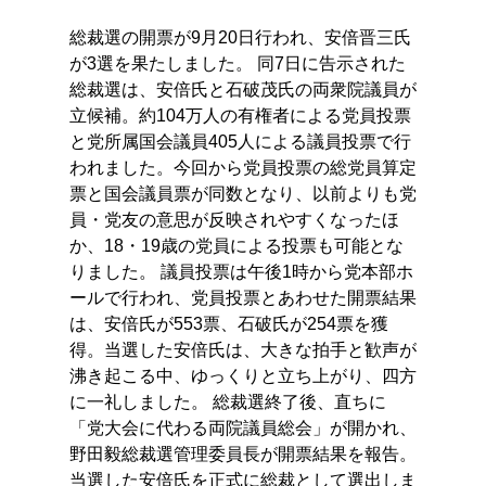
総裁選の開票が9月20日行われ、安倍晋三氏
が3選を果たしました。 同7日に告示された
総裁選は、安倍氏と石破茂氏の両衆院議員が
立候補。約104万人の有権者による党員投票
と党所属国会議員405人による議員投票で行
われました。今回から党員投票の総党員算定
票と国会議員票が同数となり、以前よりも党
員・党友の意思が反映されやすくなったほ
か、18・19歳の党員による投票も可能とな
りました。 議員投票は午後1時から党本部ホ
ールで行われ、党員投票とあわせた開票結果
は、安倍氏が553票、石破氏が254票を獲
得。当選した安倍氏は、大きな拍手と歓声が
沸き起こる中、ゆっくりと立ち上がり、四方
に一礼しました。 総裁選終了後、直ちに
「党大会に代わる両院議員総会」が開かれ、
野田毅総裁選管理委員長が開票結果を報告。
当選した安倍氏を正式に総裁として選出しま