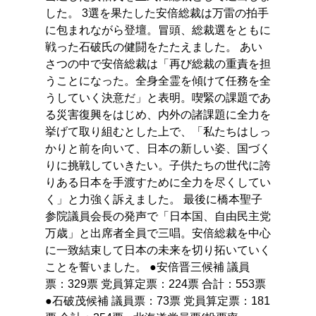
した。 3選を果たした安倍総裁は万雷の拍手
に包まれながら登壇。冒頭、総裁選をともに
戦った石破氏の健闘をたたえました。 あい
さつの中で安倍総裁は「再び総裁の重責を担
うことになった。全身全霊を傾けて任務を全
うしていく決意だ」と表明。喫緊の課題であ
る災害復興をはじめ、内外の諸課題に全力を
挙げて取り組むとした上で、「私たちはしっ
かりと前を向いて、日本の新しい姿、国づく
りに挑戦していきたい。子供たちの世代に誇
りある日本を手渡すために全力を尽くしてい
く」と力強く訴えました。 最後に橋本聖子
参院議員会長の発声で「日本国、自由民主党
万歳」と出席者全員で三唱。安倍総裁を中心
に一致結束して日本の未来を切り拓いていく
ことを誓いました。 ●安倍晋三候補 議員
票：329票 党員算定票：224票 合計：553票
●石破茂候補 議員票：73票 党員算定票：181