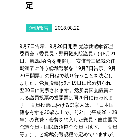
定
活動報告
2018.08.22
9月7日告示、9月20日開票 党総裁選挙管理
委員会（委員長・野田毅衆院議員）は8月21
日、第2回会合を開催し、安倍晋三総裁の任
期満了に伴う総裁選挙を「9月7日告示、9月
20日開票」の日程で執り行うことを決定し
ました。党員投票は9月19日に締め切られ、
翌20日に開票されます。党所属国会議員に
よる議員投票の投開票は同20日に行われま
す。 党員投票における選挙人は、「日本国
籍を有する20歳以上で、前2年（平成28・29
年）の党費・会費を納入した党員・自由国民
会議会員・国民政治協会会員（以下、「党員
等」）」と総裁公選規程で定めていますが、