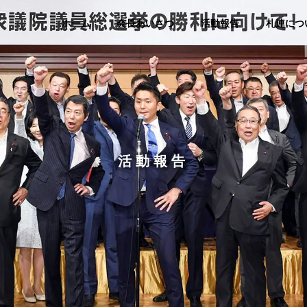
ホーム
会長あいさつ
活動報告
札連につ
活動報告