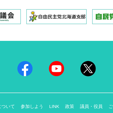
について
参加しよう
LINK
政策
議員・役員
ご