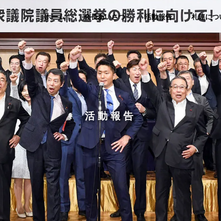
ホーム
会長あいさつ
活動報告
札連につ
活動報告