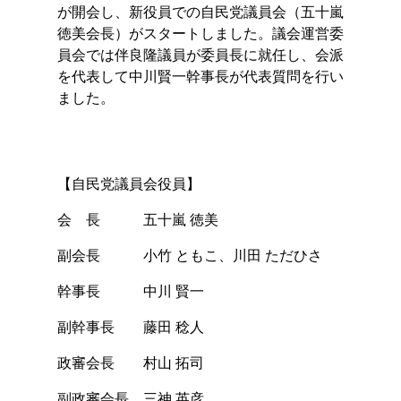
が開会し、新役員での自民党議員会（五十嵐
徳美会長）がスタートしました。議会運営委
員会では伴良隆議員が委員長に就任し、会派
を代表して中川賢一幹事長が代表質問を行い
ました。
【自民党議員会役員】
会 長 五十嵐 徳美
副会長 小竹 ともこ、川田 ただひさ
幹事長 中川 賢一
副幹事長 藤田 稔人
政審会長 村山 拓司
副政審会長 三神 英彦