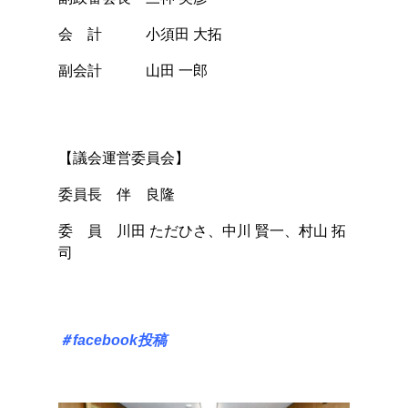
会 計 小須田 大拓
副会計 山田 一郎
【議会運営委員会】
委員長 伴 良隆
委 員 川田 ただひさ、中川 賢一、村山 拓
司
＃facebook投稿