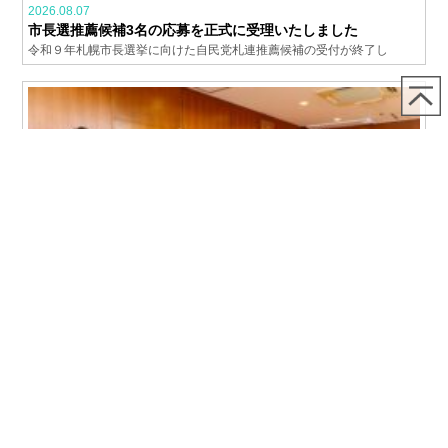
2026.08.07
市長選推薦候補3名の応募を正式に受理いたしました
令和９年札幌市長選挙に向けた自民党札連推薦候補の受付が終了し
2026.07.31
7月31日（金）自民党札連と自民党議員会は「副首都の指定に
向けた取組強化に関する要望書」を秋元克広市長に提出しまし
た
7月31日、自民党札連（三上洋右会長）と市議会自民党議員会（