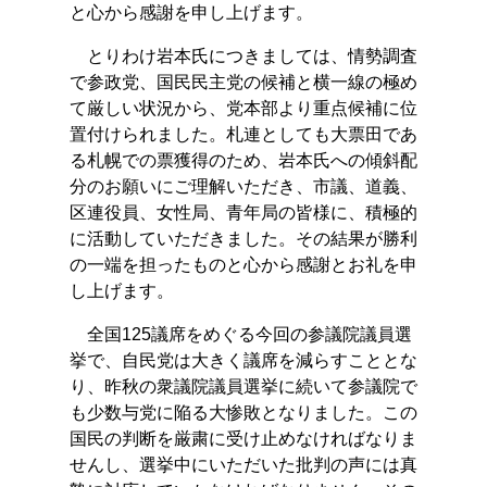
と心から感謝を申し上げます。
とりわけ岩本氏につきましては、情勢調査
で参政党、国民民主党の候補と横一線の極め
て厳しい状況から、党本部より重点候補に位
置付けられました。札連としても大票田であ
る札幌での票獲得のため、岩本氏への傾斜配
分のお願いにご理解いただき、市議、道義、
区連役員、女性局、青年局の皆様に、積極的
に活動していただきました。その結果が勝利
の一端を担ったものと心から感謝とお礼を申
し上げます。
全国125議席をめぐる今回の参議院議員選
挙で、自民党は大きく議席を減らすこととな
り、昨秋の衆議院議員選挙に続いて参議院で
も少数与党に陥る大惨敗となりました。この
国民の判断を厳粛に受け止めなければなりま
せんし、選挙中にいただいた批判の声には真