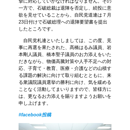
摯に対応していかなければなりません。その
一方で、石破総裁は退陣を否定し、続投に意
欲を見せていることから、自民党道連は７月
23日付けで石破総理への退陣要望書を提出
したところです。
自民党札連といたしましては、この度、見
事に再選を果たされた、髙橋はるみ議員、岩
本剛人議員、橋本聖子議員のお力添えをいた
だきながら、物価高騰対策や人手不足への対
応、子育て・教育、医療・介護などの山積す
る課題の解決に向けて取り組むとともに、来
る衆議院議員選挙の勝利に向け、気を緩める
ことなく活動してまいりますので、皆様方に
は、更なるお力添えを賜りますようお願いを
申し上げます。
#facebook投稿